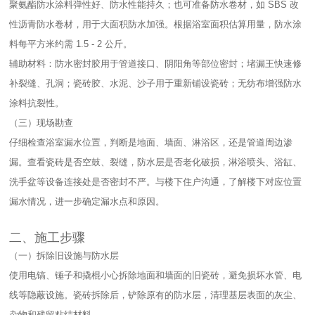
聚氨酯防水涂料弹性好、防水性能持久；也可准备防水卷材，如 SBS 改
性沥青防水卷材，用于大面积防水加强。根据浴室面积估算用量，防水涂
料每平方米约需 1.5 - 2 公斤。​
辅助材料：防水密封胶用于管道接口、阴阳角等部位密封；堵漏王快速修
补裂缝、孔洞；瓷砖胶、水泥、沙子用于重新铺设瓷砖；无纺布增强防水
涂料抗裂性。​
（三）现场勘查​
仔细检查浴室漏水位置，判断是地面、墙面、淋浴区，还是管道周边渗
漏。查看瓷砖是否空鼓、裂缝，防水层是否老化破损，淋浴喷头、浴缸、
洗手盆等设备连接处是否密封不严。与楼下住户沟通，了解楼下对应位置
漏水情况，进一步确定漏水点和原因。​
二、施工步骤​
（一）拆除旧设施与防水层​
使用电镐、锤子和撬棍小心拆除地面和墙面的旧瓷砖，避免损坏水管、电
线等隐蔽设施。瓷砖拆除后，铲除原有的防水层，清理基层表面的灰尘、
杂物和残留粘结材料。​