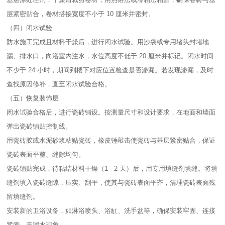
层紧密贴合，卷材搭接宽度不小于 10 厘米并密封。​
（四）闭水试验​
防水施工完成且材料干燥后，进行闭水试验。用沙袋或专用堵头封堵地
漏、排水口，向浴室内注水，水位高度不低于 20 厘米并标记。闭水时间
不少于 24 小时，期间到楼下对应位置检查是否渗漏。若发现渗漏，及时
查找原因修补，直至闭水试验合格。​
（五）恢复装饰层​
闭水试验合格后，进行瓷砖铺设。按测量尺寸和设计要求，在地面和墙面
弹出瓷砖铺贴控制线。​
用瓷砖胶或水泥砂浆粘贴瓷砖，橡皮锤敲击使瓷砖与基层紧密贴合，保证
瓷砖表面平整、缝隙均匀。​
瓷砖铺贴完成，待粘结材料干燥（1 - 2 天）后，用专用填缝剂填缝。将填
缝剂填入瓷砖缝隙，压实、刮平，使其与瓷砖表面平齐，清理瓷砖表面残
留填缝剂。​
安装新的卫浴设备，如淋浴喷头、浴缸、洗手盆等，确保安装牢固、连接
紧密，无漏水现象。​