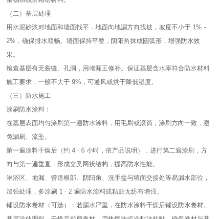
（二）基层处理​
用水泥砂浆对地面和墙面找平，地面向地漏方向找坡，坡度不小于 1% -
2%，确保排水顺畅。墙面保持平整，阴阳角抹成圆弧形，增强防水效
果。​
检查基层有无裂缝、孔洞，用堵漏王修补。保证基层含水率符合防水材料
施工要求，一般不大于 9%，可通风或烘干降低湿度。​
（三）防水施工​
涂刷防水涂料：​
在基层表面均匀涂刷第一遍防水涂料，用毛刷或滚筒，涂刷方向一致，避
免漏刷、流坠。​
第一遍涂料干燥后（约 4 - 6 小时，依产品说明），进行第二遍涂刷，方
向与第一遍垂直，形成交叉网状结构，提高防水性能。​
淋浴区、地漏、管道根部、阴阳角、洗手盆与墙面交接处等易漏水部位，
加强处理，多涂刷 1 - 2 遍防水涂料或粘贴无纺布增强。​
铺设防水卷材（可选）：若漏水严重，在防水涂料干燥后铺设防水卷材。
基层涂处理剂，干燥后裁剪卷材，用热熔法或冷粘法粘贴，确保卷材与基